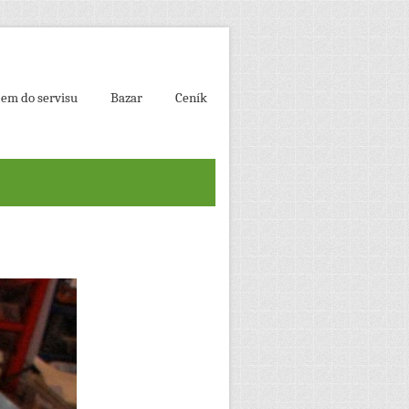
jem do servisu
Bazar
Ceník